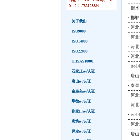
·
衡水
·
邯郸
关于我们
·
河北
ISO9000
·
河北
ISO14000
·
河北
ISO22000
·
河北i
OHSAS18001
·
iso
石家庄iso认证
·
唐山i
唐山iso认证
·
秦皇
秦皇岛iso认证
·
河北
承德iso认证
·
河北
张家口iso认证
·
is
廊坊iso认证
·
河北
保定iso认证
·
唐山i