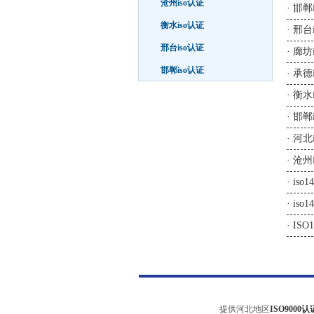
沧州iso认证
·
邯郸
衡水iso认证
·
邢台
邢台iso认证
·
廊坊i
邯郸iso认证
·
承德i
·
衡水
·
邯郸i
·
河北
·
沧州i
·
is
·
iso
·
IS
提供河北地区
ISO9000