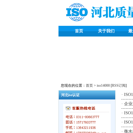
首页
关于我们
最
您现在的位置：
首页
>
iso14000
[
RSS订阅
]
·
ISO
河北iso认证
·
企业
·
IS
·
ISO
·
衡水i