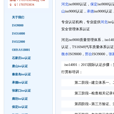
河北
iso9000认证，
保定
iso9000
山
iso9000认证，
承德
iso9000认证
关于我们
专业认证机构，专业提供
河北
iso
ISO9000
安全管理体系认证
ISO14000
河北
iso9000
质量管理体系，
iso14
ISO22000
认证，
TS16949
汽车质量体系认证
OHSAS18001
衡水
ISO9000，
邢台
ISO9000，
张
石家庄iso认证
iso14001：2015国际认
唐山iso认证
行贯标培训；
秦皇岛iso认证
承德iso认证
第二阶段--建立体系一、二
张家口iso认证
第三阶段--检查相关记录有
廊坊iso认证
第四阶段--第三方验证、注
保定iso认证