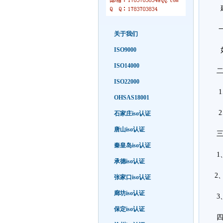
建立
一
关于我们
ISO9000
如
ISO14000
二
ISO22000
1
OHSAS18001
2
石家庄iso认证
唐山iso认证
三
秦皇岛iso认证
1
承德iso认证
2
张家口iso认证
廊坊iso认证
3
保定iso认证
四