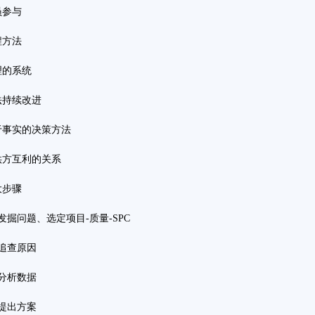
员参与
程方法
理的系统
法持续改进
于事实的决策方法
供方互利的关系
大步骤
发掘问题、选定项目-质量-SPC
、追查原因
、分析数据
、提出方案