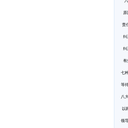
六
原因
责任
纠
纠
有
七
等
八
以
领