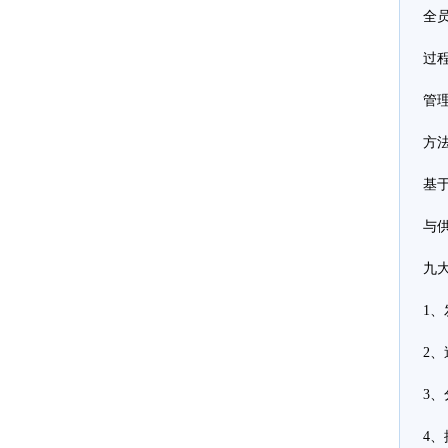
全
过
管
方
基
与
九
1、
2
3
4