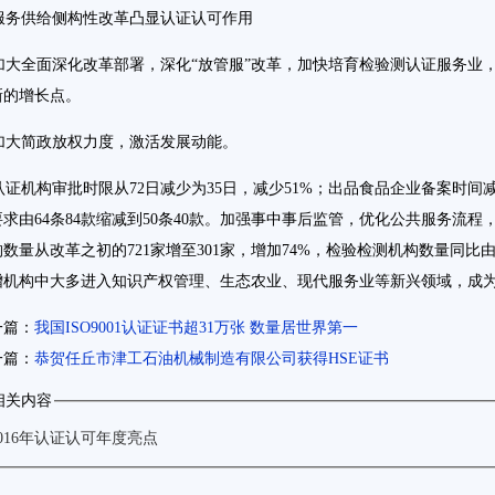
务供给侧构性改革凸显认证认可作用
大全面深化改革部署，深化“放管服”改革，加快培育检验测认证服务业
新的增长点。
大简政放权力度，激活发展动能。
证机构审批时限从72日减少为35日，减少51%；出品食品企业备案时间减
求由64条84款缩减到50条40款。加强事中事后监管，优化公共服务流程，
数量从改革之初的721家增至301家，增加74%，检验检测机构数量同比由24
增机构中大多进入知识产权管理、生态农业、现代服务业等新兴领域，成为
一篇：
我国ISO9001认证证书超31万张 数量居世界第一
一篇：
恭贺任丘市津工石油机械制造有限公司获得HSE证书
相关内容
2016年认证认可年度亮点