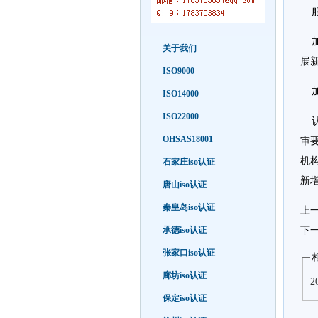
服
加
关于我们
展
ISO9000
加
ISO14000
ISO22000
认
OHSAS18001
审要
机构
石家庄iso认证
新
唐山iso认证
秦皇岛iso认证
上
承德iso认证
下
张家口iso认证
廊坊iso认证
保定iso认证