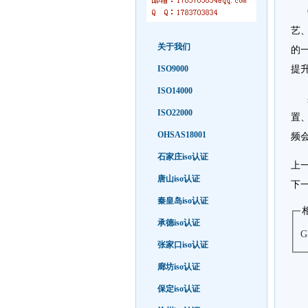
G
艺
关于我们
的
ISO9000
提
ISO14000
具
ISO22000
置
OHSAS18001
频
石家庄iso认证
上
唐山iso认证
下
秦皇岛iso认证
承德iso认证
G
张家口iso认证
廊坊iso认证
保定iso认证