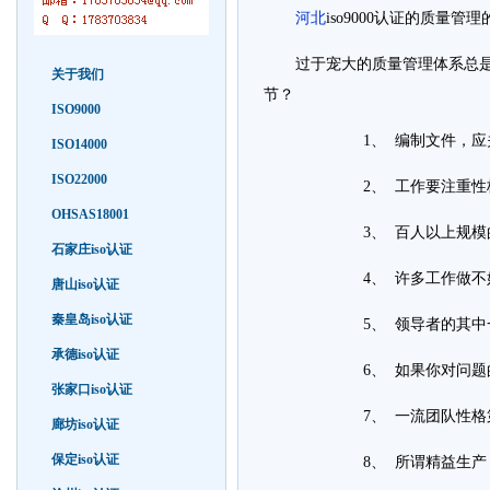
河北
iso9000认证的质量管
过于宠大的质量管理体系总
关于我们
节？
ISO9000
1、 编制文件，应
ISO14000
ISO22000
2、 工作要注重
OHSAS18001
3、 百人以上规
石家庄iso认证
4、 许多工作做不
唐山iso认证
秦皇岛iso认证
5、 领导者的其
承德iso认证
6、 如果你对问
张家口iso认证
7、 一流团队性
廊坊iso认证
保定iso认证
8、 所谓精益生