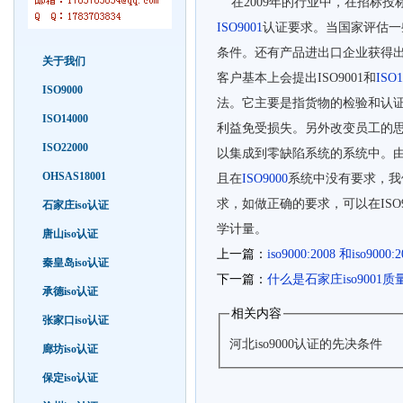
在2009年的行业中，在招标投
ISO9001
认证要求。当国家评估一些
条件。还有产品进出口企业获得
关于我们
客户基本上会提出ISO9001和
ISO1
ISO9000
法。它主要是指货物的检验和认
ISO14000
利益免受损失。另外改
变员工的
ISO22000
以集成到零缺陷系统的系统中。
OHSAS18001
且在
ISO9000
系统中没有要求，我
求，如做正确的要求，可以在IS
石家庄iso认证
学计量。
唐山iso认证
上一篇：
iso9000:2008 和iso90
秦皇岛iso认证
下一篇：
什么是石家庄iso9001质
承德iso认证
相关内容
张家口iso认证
河北iso9000认证的先决条件
廊坊iso认证
保定iso认证