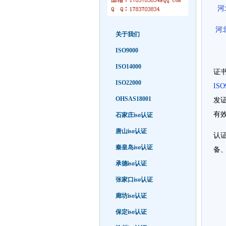
河
河
关于我们
ISO9000
ISO14000
证书
ISO22000
ISO
OHSAS18001
发证
有效
石家庄iso认证
唐山iso认证
认
秦皇岛iso认证
备
承德iso认证
张家口iso认证
廊坊iso认证
保定iso认证