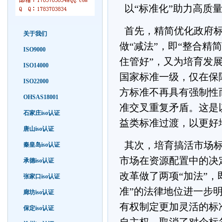
以“标准化”助力高质
首先，精简优化政府标
关于我们
做“减法”，即“整合精
ISO9000
住管好”，又为培育发
ISO14000
国家标准一级，仅在保
ISO22000
方标准不再具有强制性
OHSAS18001
准交叉重复矛盾。这是
石家庄iso认证
益类标准过渡，以更好
唐山iso认证
其次，培育搞活市场标
秦皇岛iso认证
市场在资源配置中的决
承德iso认证
改革做了两项“加法”，
张家口iso认证
准”的法律地位进一步
廊坊iso认证
有权制定更加灵活的标
保定iso认证