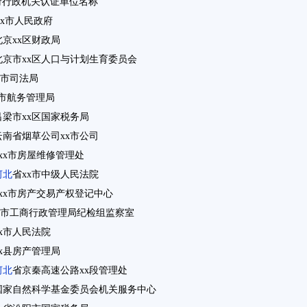
府行政机关认证单位名称
xxx市人民政府
北京xx区财政局
北京市xx区人口与计划生育委员会
xx市司法局
x市航务管理局
吕梁市xx区国家税务局
云南省烟草公司xx市公司
xxx市房屋维修管理处
河北
省xx市中级人民法院
xxx市房产交易产权登记中心
xx市工商行政管理局纪检组监察室
xx市人民法院
xx县房产管理局
河北
省京秦高速公路xx段管理处
 国家自然科学基金委员会机关服务中心