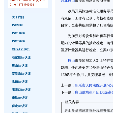
河北
唐山
市质监局制定多项措施
该局开展旅游标准化服务示范单
关于我们
有规范，工作有记录，考核有依
ISO9000
目前，全市共组织承担了15项省
ISO14000
为加强对餐饮业和出租车行业的
ISO22000
期内的计量器具的抽查检定，确保
OHSAS18001
酒店计量器具进行检查，立案17
石家庄iso认证
唐山
市质监局加大对土特产
唐山iso认证
麻糖、迁西板栗等10类唐山特色
秦皇岛iso认证
12365平台作用，共受理举报、投
承德iso认证
上一篇：
新乐市人民法院开展“公
张家口iso认证
下一篇：
唐山成功生产EH36级
廊坊iso认证
相关内容
保定iso认证
唐山多举措施改善环境提升旅