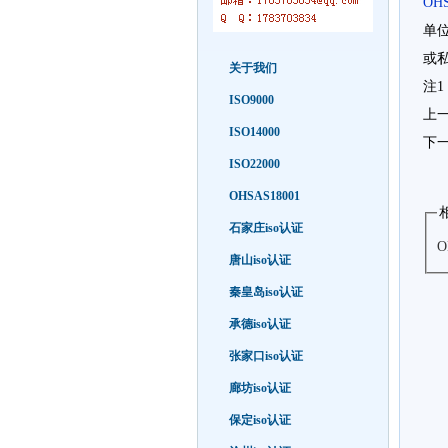
OHS
单
或
关于我们
注
ISO9000
上
ISO14000
下
ISO22000
OHSAS18001
石家庄iso认证
唐山iso认证
秦皇岛iso认证
承德iso认证
张家口iso认证
廊坊iso认证
保定iso认证