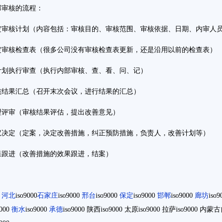
部审核的流程：
定审核计划（内容包括：审核目的、审核范围、审核依据、日期、内审人
定审核检查表（很多公司没有审核检查表更新，还是沿用以前的检查表）
计划执行审查（执行内部审核、查、看、问、记）
核结果汇总（召开末次会议，进行结果的汇总）
理评审（审核结果评估，提出改善意见）
议决定（定案，决定改善措施，纠正预防措施，负责人，改善计划等）
果跟进（改善措施的效果跟进，结案）
河北
iso9000
石家庄
iso9000
邢台
iso9000
保定
iso9000
邯郸
iso9000
廊坊
iso
9000
衡水
iso9000
承德
iso9000
陕西
iso9000
太原
iso9000
拉萨
iso9000
内蒙古