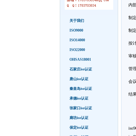
内
制
关于我们
ISO9000
制
ISO14000
按
ISO22000
审
OHSAS18001
管
石家庄iso认证
唐山iso认证
会
秦皇岛iso认证
结
承德iso认证
张家口iso认证
廊坊iso认证
保定iso认证
iso