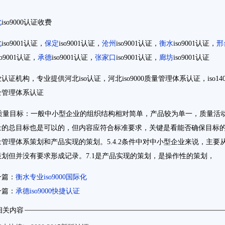
北
iso9000认证收费
北
iso9001认证，
保定
iso9001认证，
沧州
iso9001认证，
衡水
iso9001认证，
邢
so9001认证，
承德
iso9001认证，
张家口
iso9001认证，
廊坊
iso9001认证
业认证机构，专业提供河北
iso认证，河北iso9000质量管理体系认证，iso1
全管理体系认证
量目标：一般中小型企业的组织结构相对简单，产品较为单一，质量活动
量的总目标也是可以的，但内容应符合标准要求，关键是看能否确保目标
量管理体系策划和产品实现的策划。5.4.2条件中对中小型企业来说，主
策划但并没有要求形成记录。7.1是产品实现的策划，是操作性的策划，
一篇：
衡水专业iso9000国际化
一篇：
承德iso9000快捷认证
相关内容