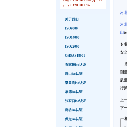
河
关于我们
河
ISO9000
山
i
ISO14000
专
ISO22000
安
OHSAS18001
质
石家庄iso认证
测
唐山iso认证
质
秦皇岛iso认证
行
承德iso认证
上
张家口iso认证
下
廊坊iso认证
保定iso认证